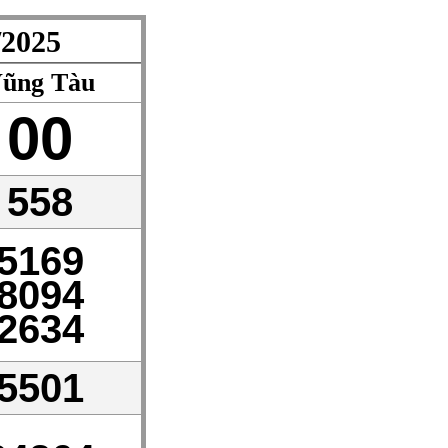
2025
ũng Tàu
00
558
5169
8094
2634
5501