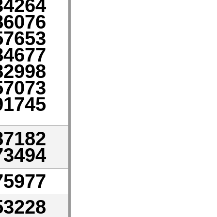
34264
86076
57653
84677
82998
57073
91745
87182
73494
75977
53228