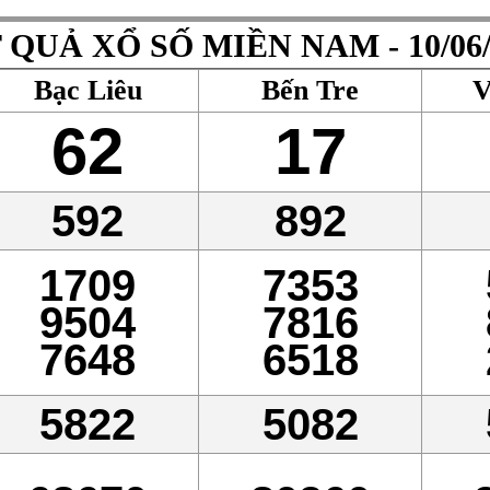
 QUẢ XỔ SỐ MIỀN NAM - 10/06/
Bạc Liêu
Bến Tre
V
62
17
592
892
1709
7353
9504
7816
7648
6518
5822
5082