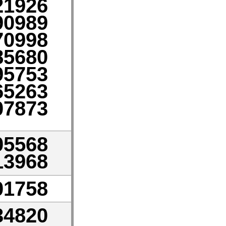
21926
90989
70998
85680
95753
65263
07873
05568
13968
01758
34820