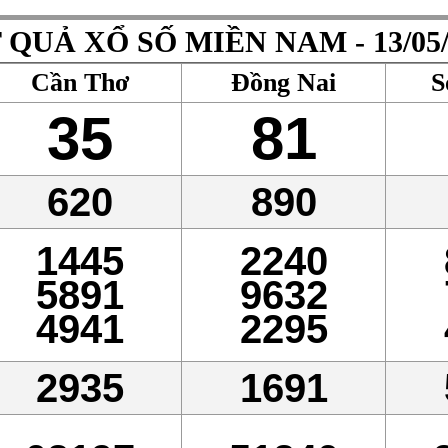
 QUẢ XỔ SỐ MIỀN NAM - 13/05/
Cần Thơ
Đồng Nai
S
35
81
620
890
1445
2240
5891
9632
4941
2295
2935
1691