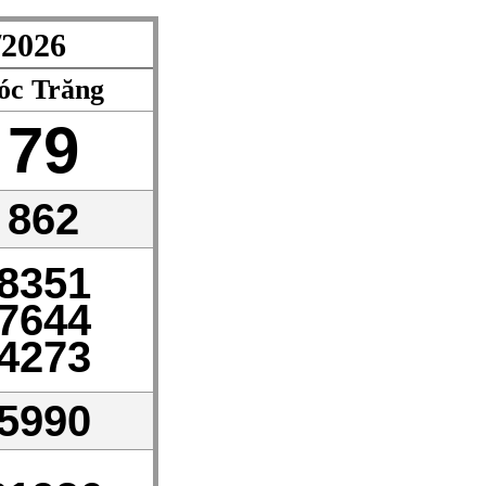
2026
óc Trăng
79
862
8351
7644
4273
5990