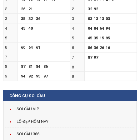
2
2
26
21
32
92
3
3
35
32
36
03
13
13
03
4
4
45
40
04
84
64
94
5
5
45
35
15
95
6
6
60
64
61
86
36
26
16
7
7
87
97
8
8
87
81
84
86
9
9
94
92
95
97
CÔNG CỤ SOI CẦU
SOI CẦU VIP
LÔ ĐẸP HÔM NAY
SOI CẦU 366