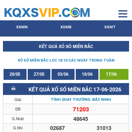
XSMN
XSMB
XSMT
KẾT QUẢ XỔ SỐ MIỀN BẮC
XỔ SỐ MIỀN BẮC LÚC 18:10 CÁC NGÀY TRONG TUẦN
20/05
27/05
03/06
10/06
17/06
KẾT QUẢ XỔ SỐ MIỀN BẮC 17-06-2026
Giải
TỈNH QUAY THƯỞNG: BẮC NINH
71203
ĐB
48645
G.Nhất
02687
31013
G.Nhì