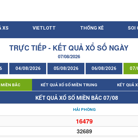
Ả XS
VIETLOTT
THỐNG KÊ
SOI
TRỰC TIẾP - KẾT QUẢ XỔ SỐ NGÀY
07/08/2026
6
04/08
/2026
05/08
/2026
06/08
/2026
07/
 MIỀN BẮC
KẾT QUẢ XỔ SỐ MIỀN TRUNG
KẾT QUẢ 
KẾT QUẢ XỔ SỐ MIỀN BẮC 07/08
HẢI PHÒNG
16479
32689