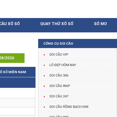
 CẦU XỔ SỐ
QUAY THỬ XỔ SỐ
SỔ MƠ
CÔNG CỤ SOI CẦU
SOI CẦU VIP
08
/2026
LÔ ĐẸP HÔM NAY
XỔ SỐ MIỀN NAM
SOI CẦU 366
SOI CẦU WAP
SOI CẦU 247
SOI CẦU RỒNG BẠCH KIM