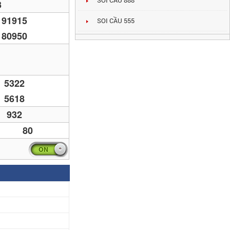
SOI CẦU 888
3
91915
SOI CẦU 555
80950
5322
5618
932
80