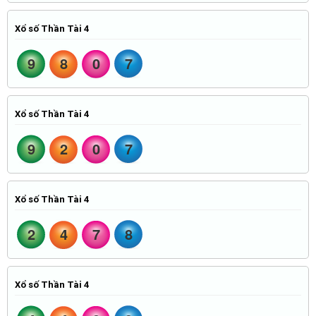
Xổ số Thần Tài 4
9
8
0
7
Xổ số Thần Tài 4
9
2
0
7
Xổ số Thần Tài 4
2
4
7
8
Xổ số Thần Tài 4