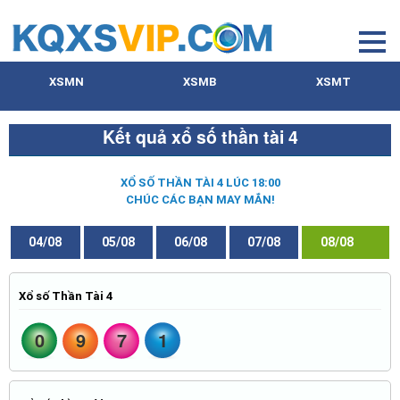
XSMN
XSMB
XSMT
Kết quả xổ số thần tài 4
XỔ SỐ THẦN TÀI 4 LÚC 18:00
CHÚC CÁC BẠN MAY MẮN!
04/08
05/08
06/08
07/08
08/08
Xổ số Thần Tài 4
0
9
7
1