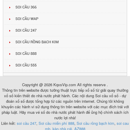
SOI CẦU 366
SOI CẦU WAP
SOI CẦU 247
SOI CẦU RỒNG BẠCH KIM
SOI CẦU 888
SOI CẦU 555
Copyright @ 2026 KqxsVip.com All rights reserve .
Thông tin trên website được tưởng thuật trực tiếp xổ số từ giải quay thưởng
xổ số kiến thiết do nhà nước phát hành. Các nội dung Soi cầu xổ số - dự
đoán xổ số được tổng hợp từ các nguồn trên internet. Chúng tôi không
khuyến các hành vi sử dụng thông tin trên website với các mục đích trái với
pháp luật. Hãy mua vé số do nhà nước phát hành để ủng hộ chính sách ích
nước lợi nhà!
Liên kết:
soi cầu 247
,
Soi cầu miễn phí 888
,
Soi cầu rồng bạch kim
,
soi cau
mb
,
kèo nhà cái
,
AZ888