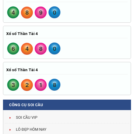
4
8
9
0
Xổ số Thần Tài 4
6
4
8
0
Xổ số Thần Tài 4
3
2
1
8
CÔNG CỤ SOI CẦU
SOI CẦU VIP
LÔ ĐẸP HÔM NAY