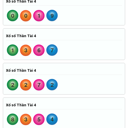
Xổ số Thần Tài 4
0
0
1
9
Xổ số Thần Tài 4
1
3
6
7
Xổ số Thần Tài 4
2
2
7
2
Xổ số Thần Tài 4
8
3
5
4