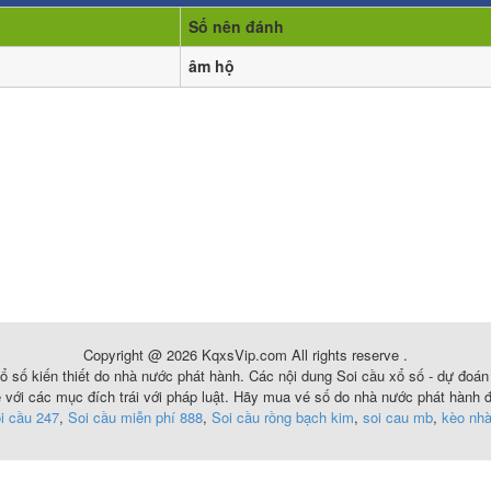
Số nên đánh
âm hộ
Copyright @ 2026 KqxsVip.com All rights reserve .
 xổ số kiến thiết do nhà nước phát hành. Các nội dung Soi cầu xổ số - dự đoá
e với các mục đích trái với pháp luật. Hãy mua vé số do nhà nước phát hành 
i cầu 247
,
Soi cầu miễn phí 888
,
Soi cầu rồng bạch kim
,
soi cau mb
,
kèo nhà