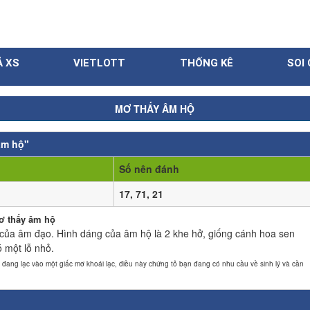
Ả XS
VIETLOTT
THỐNG KÊ
SOI
MƠ THẤY ÂM HỘ
âm hộ"
Số nên đánh
17, 71, 21
ơ thấy âm hộ
 của âm đạo. Hình dáng của âm hộ là 2 khe hở, giống cánh hoa sen
ó một lỗ nhỏ.
n đang lạc vào một giấc mơ khoái lạc, điều này chứng tỏ bạn đang có nhu cầu về sinh lý và cần