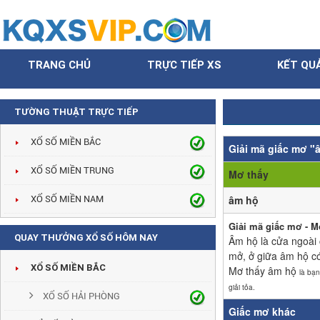
TRANG CHỦ
TRỰC TIẾP XS
KẾT QU
TƯỜNG THUẬT TRỰC TIẾP
XỔ SỐ MIỀN BẮC
Giải mã giấc mơ "
XỔ SỐ MIỀN TRUNG
Mơ thấy
âm hộ
XỔ SỐ MIỀN NAM
Giải mã giấc mơ - M
QUAY THƯỞNG XỔ SỐ HÔM NAY
Âm hộ là cửa ngoài
mở, ở giữa âm hộ c
XỔ SỐ MIỀN BẮC
Mơ thấy âm hộ
là bạ
giải tỏa.
XỔ SỐ HẢI PHÒNG
Giấc mơ khác