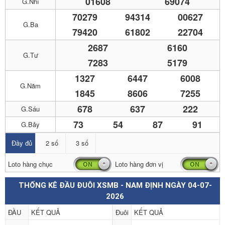
01608
69074
G.Nhì
70279
94314
00627
G.Ba
79420
61802
22704
2687
6160
G.Tư
7283
5179
1327
6447
6008
G.Năm
1845
8606
7255
678
637
222
G.Sáu
73
54
87
91
G.Bảy
Đầy đủ
2 số
3 số
Loto hàng chục
Loto hàng đơn vị
THỐNG KÊ ĐẦU ĐUÔI XSMB - NAM ĐỊNH NGÀY 04-07-
2026
ĐẦU
KẾT QUẢ
Đuôi
KẾT QUẢ