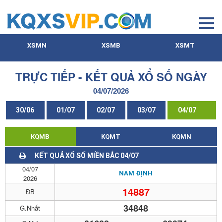
XSMN
XSMB
XSMT
TRỰC TIẾP - KẾT QUẢ XỔ SỐ NGÀY
04/07/2026
30/06
01/07
02/07
03/07
04/07
KQMB
KQMT
KQMN
KẾT QUẢ XỔ SỐ MIỀN BẮC 04/07
04/07
NAM ĐỊNH
2026
14887
ĐB
34848
G.Nhất