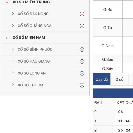
XỔ SỐ MIỀN TRUNG
G.Ba
XỔ SỐ ĐẮK NÔNG
XỔ SỐ QUẢNG NGÃI
G.Tư
XỔ SỐ MIỀN NAM
G.Năm
XỔ SỐ BÌNH PHƯỚC
G.Sáu
XỔ SỐ HẬU GIANG
G.Bảy
XỔ SỐ LONG AN
Đầy đủ
2 số
XỔ SỐ TP.HCM
ĐẦU
KẾT QU
0
06
1
11
14
2
26
24