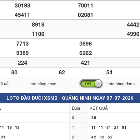
30193
70011
45411
02081
8918
4442
1106
4996
7713
3696
9389
6262
224
421
80
62
54
3 số
Loto hàng chục
Loto hàng đơn vị
LOTO ĐẦU ĐUÔI XSMB - QUẢNG NINH NGÀY 07-07-2026
Ả
Đuôi
KẾT QUẢ
0
80
1
11
18
13
11
11
81
21
81
2
21
42
62
62