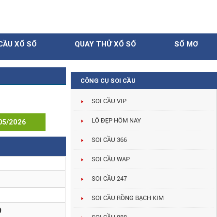
 CẦU XỔ SỐ
QUAY THỬ XỔ SỐ
SỔ MƠ
CÔNG CỤ SOI CẦU
SOI CẦU VIP
LÔ ĐẸP HÔM NAY
05
/2026
SOI CẦU 366
SOI CẦU WAP
SOI CẦU 247
SOI CẦU RỒNG BẠCH KIM
9