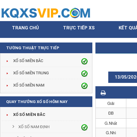
TRANG CHỦ
TRỰC TIẾP XS
KẾT QU
TƯỜNG THUẬT TRỰC TIẾP
XỔ SỐ MIỀN BẮC
XỔ SỐ MIỀN TRUNG
13/05
/202
XỔ SỐ MIỀN NAM
QUAY THƯỞNG XỔ SỐ HÔM NAY
Giải
ĐB
XỔ SỐ MIỀN BẮC
G.Nhất
XỔ SỐ NAM ĐỊNH
G.Nhì