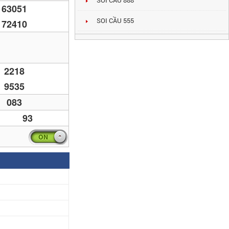
SOI CẦU 888
63051
SOI CẦU 555
72410
2218
9535
083
93