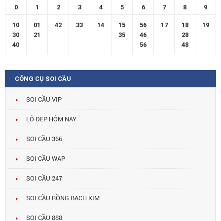
0
1
2
3
4
5
6
7
8
9
10
01
42
33
14
15
56
17
18
19
30
21
35
46
28
40
56
48
CÔNG CỤ SOI CẦU
SOI CẦU VIP
LÔ ĐẸP HÔM NAY
SOI CẦU 366
SOI CẦU WAP
SOI CẦU 247
SOI CẦU RỒNG BẠCH KIM
SOI CẦU 888