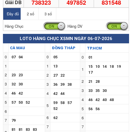
738323
497852
831548
Giải DB
Đầy đủ
2 số
3 số
Hàng Chục
Hàng DV
LOTO HÀNG CHỤC XSMN NGÀY 06-07-2026
CÀ MAU
ĐỒNG THÁP
TP.HCM
0
0
0
07
04
05
01
1
1
13
15
10
14
18
19
1
17
2
2
23
23
27
22
2
21
28
3
3
32
30
36
39
38
3
33
35
30
4
4
46
42
42
44
4
46
42
40
48
5
57
50
52
59
58
57
5
5
52
56
56
6
6
6
62
7
79
7
7
81
81
83
83