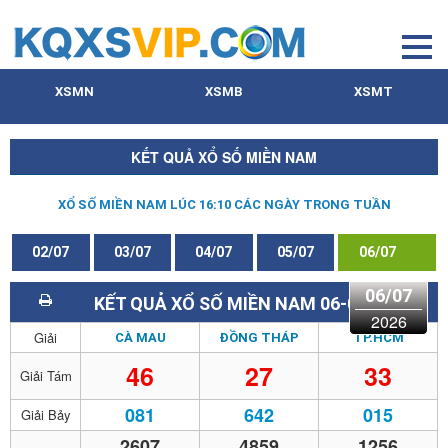
XSMN
XSMB
XSMT
KẾT QUẢ XỔ SỐ MIỀN NAM
XỔ SỐ MIỀN NAM LÚC 16:10 CÁC NGÀY TRONG TUẦN
02/07
03/07
04/07
05/07
06/07
06/07
KẾT QUẢ XỔ SỐ MIỀN NAM 06-07-2026
2026
Giải
CÀ MAU
ĐỒNG THÁP
TP.HCM
46
27
33
Giải Tám
081
642
015
Giải Bảy
2607
4859
1256