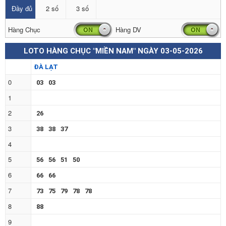
Đầy đủ
2 số
3 số
Hàng Chục
Hàng DV
LOTO HÀNG CHỤC "MIỀN NAM" NGÀY 03-05-2026
ĐÀ LẠT
0
03
03
1
2
26
3
38
38
37
4
5
56
56
51
50
6
66
66
7
73
75
79
78
78
8
88
9