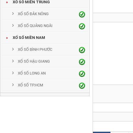
XỔ SỐ MIỀN TRUNG
XỔ SỐ ĐẮK NÔNG
XỔ SỐ QUẢNG NGÃI
XỔ SỐ MIỀN NAM
XỔ SỐ BÌNH PHƯỚC
XỔ SỐ HẬU GIANG
XỔ SỐ LONG AN
XỔ SỐ TP.HCM