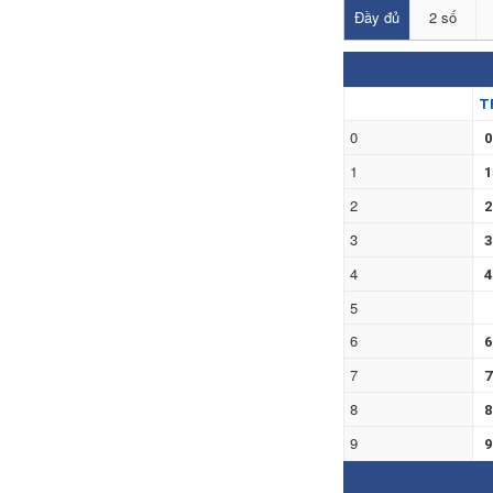
Đầy đủ
2 số
T
0
1
1
2
3
4
5
6
7
8
9