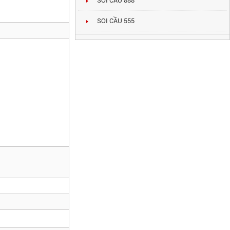
SOI CẦU 888
SOI CẦU 555