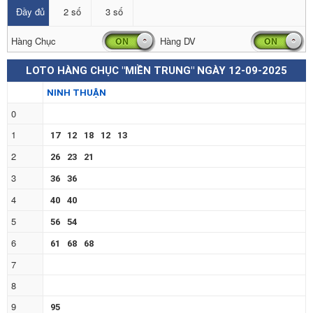
Đầy đủ
2 số
3 số
Hàng Chục
Hàng DV
LOTO HÀNG CHỤC "MIỀN TRUNG" NGÀY 12-09-2025
NINH THUẬN
0
1
17
12
18
12
13
2
26
23
21
3
36
36
4
40
40
5
56
54
6
61
68
68
7
8
9
95