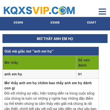
XSMN
XSMB
XSMT
MƠ THẤY ANH EM HỌ
Giải mã giấc mơ "anh em họ"
Số nên
Mơ thấy
đánh
anh em họ
01
Mơ thấy anh em họ chiêm bao thấy anh em họ đánh
con gì
Đối với những sự việc, hiện tượng diễn ra trong cuộc sống
của chúng ta luôn có những ý nghĩa hay những đặc điểm
cụ thể khiến chúng ta cảm thấy việc giải mã chúng là rất
cần thiết, chính bởi vậy với mỗi sự việc diễn ra như vậy bạn