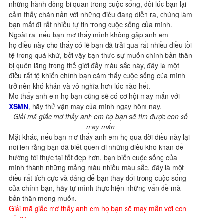
những hành động bi quan trong cuộc sống, đôi lúc bạn lại
cảm thấy chán nản với những điều đang diễn ra, chúng làm
bạn mất đi rất nhiều tự tin trong cuộc sống của mình.
Ngoài ra, nếu bạn mơ thấy mình không gặp anh em
họ điều này cho thấy có lẽ bạn đã trải qua rất nhiều điều tồi
tệ trong quá khứ, bởi vậy bạn thực sự muốn chính bản thân
bị quên lãng trong thế giới đầy màu sắc này, đây là một
điều rất tệ khiến chính bạn cảm thấy cuộc sống của mình
trở nên khó khăn và vô nghĩa hơn lúc nào hết.
Mơ thấy anh em họ bạn cũng sẽ có cơ hội may mắn với
XSMN
, hãy thử vận may của mình ngay hôm nay.
Giải mã giấc mơ thấy anh em họ bạn sẽ tìm được con số
may mắn
Mặt khác, nếu bạn mơ thấy anh em họ qua đời điều này lại
nói lên rằng bạn đã biết quên đi những điều khó khăn để
hướng tới thực tại tốt đẹp hơn, bạn biến cuộc sống của
mình thành những mảng màu nhiều màu sắc, đây là một
điều rất tích cực và đáng để bạn thay đổi trong cuộc sống
của chính bạn, hãy tự mình thực hiện những vấn đề mà
bản thân mong muốn.
Giải mã giấc mơ thấy anh em họ bạn sẽ may mắn với con