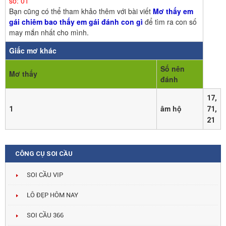
số: 01
Bạn cũng có thể tham khảo thêm với bài viết
Mơ thấy em
gái chiêm bao thấy em gái đánh con gì
để tìm ra con số
may mắn nhất cho mình.
Giấc mơ khác
Số nên
Mơ thấy
đánh
17,
âm hộ
1
71,
21
CÔNG CỤ SOI CẦU
SOI CẦU VIP
LÔ ĐẸP HÔM NAY
SOI CẦU 366