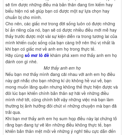
sẽ tìm được những điều mà bản thân đang tìm kiếm hay
biểu hiện nó sẽ giúp bạn có được một sự lựa chọn hay
chuẩn bị cho mình.
Cho nên, các giấc mơ trong đời sống luôn có được những
bí ẩn riêng của nó, bạn sẽ có được nhiều điều mới mẻ hay
thấy trước được một vài sự kiện diễn ra trong tương lai của
mình khiến cuộc sống của bạn càng trở nên thú vị nhất là
khi bạn có giấc mơ về anh em họ trong thực tế.
Hãy cùng
sổ mơ lô đề
khám phá xem mơ thấy anh em họ
đánh con gì nhé.
Mơ thấy anh em họ
Nếu bạn mơ thấy mình đang cãi nhau với anh em họ điều
này gợi nhắc cho bạn những kí ức không hề vui vẻ, bạn
mong muốn lãng quên nhưng không thể thực hiện được và
đôi lúc bạn khiến chính bản thân sợ hãi về những điều
mình nhớ tới, cũng chính bởi vậy những việc mà bạn làm
thường bị ảnh hưởng đôi chút vì những chuyện mà bạn đã
trải qua.
Khi bạn mơ thấy anh em họ sum họp điều này lại chứng tỏ
rằng bạn đang tự vẽ lên những điều không thực tế, bạn
khiến bản thân mệt mỏi về những ý nghĩ tiêu cực dẫn đến