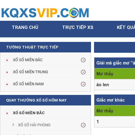
TRANG CHỦ
TRỰC TIẾP XS
KẾT QU
TƯỜNG THUẬT TRỰC TIẾP
XỔ SỐ MIỀN BẮC
Giải mã giấc mơ "á
XỔ SỐ MIỀN TRUNG
Mơ thấy
áo len
XỔ SỐ MIỀN NAM
Giấc mơ khác
QUAY THƯỞNG XỔ SỐ HÔM NAY
Mơ thấy
XỔ SỐ MIỀN BẮC
1
XỔ SỐ HẢI PHÒNG