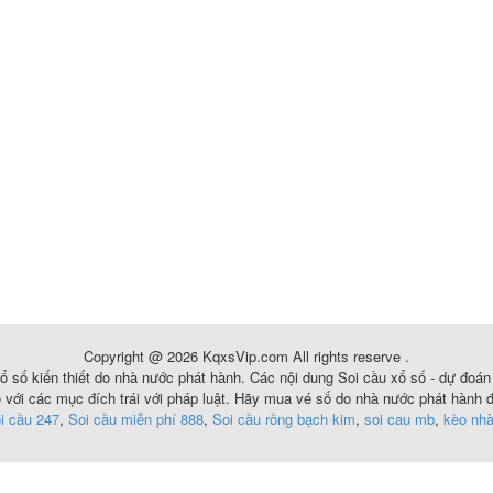
Copyright @ 2026 KqxsVip.com All rights reserve .
 xổ số kiến thiết do nhà nước phát hành. Các nội dung Soi cầu xổ số - dự đoá
e với các mục đích trái với pháp luật. Hãy mua vé số do nhà nước phát hành 
i cầu 247
,
Soi cầu miễn phí 888
,
Soi cầu rồng bạch kim
,
soi cau mb
,
kèo nhà