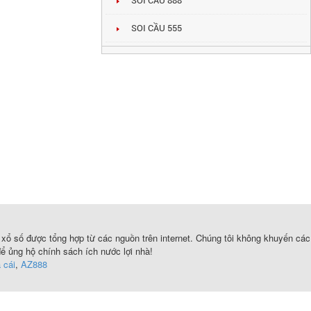
SOI CẦU 888
SOI CẦU 555
n xổ số được tổng hợp từ các nguồn trên internet. Chúng tôi không khuyến các
để ủng hộ chính sách ích nước lợi nhà!
 cái
,
AZ888