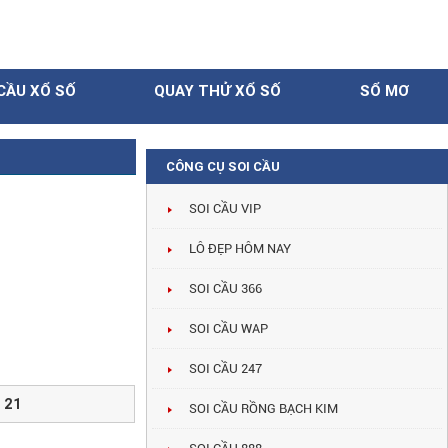
 CẦU XỔ SỐ
QUAY THỬ XỔ SỐ
SỔ MƠ
CÔNG CỤ SOI CẦU
SOI CẦU VIP
LÔ ĐẸP HÔM NAY
SOI CẦU 366
SOI CẦU WAP
SOI CẦU 247
, 21
SOI CẦU RỒNG BẠCH KIM