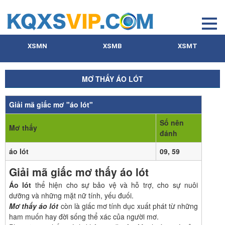
XSMN
XSMB
XSMT
MƠ THẤY ÁO LÓT
Giải mã giấc mơ "áo lót"
Số nên
Mơ thấy
đánh
áo lót
09, 59
Giải mã giấc mơ thấy áo lót
Áo lót
thể hiện cho sự bảo vệ và hỗ trợ, cho sự nuôi
dưỡng và những mặt nữ tính, yếu đuối.
Mơ thấy áo lót
còn là giấc mơ tính dục xuất phát từ những
ham muốn hay đời sống thể xác của người mơ.