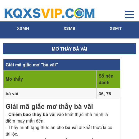
XSMN
XSMB
XSMT
MƠ THẤY BÀ VÃI
Giải mã giấc mơ "bà vãi"
Số nên
Mơ thấy
đánh
bà vãi
36, 76
Giải mã giấc mơ thấy bà vãi
-
Chiêm bao thấy bà vãi
vào khất thực nhà mình là
điềm may mắn đến.
- Thấy mình tặng thức ăn cho
bà vã
i đi khất thực là có
tài lộc.