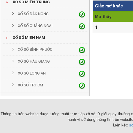
XỔ SỐ MIỀN TRUNG
Giấc mơ khác
XỔ SỐ ĐẮK NÔNG
Mơ thấy
XỔ SỐ QUẢNG NGÃI
1
XỔ SỐ MIỀN NAM
XỔ SỐ BÌNH PHƯỚC
XỔ SỐ HẬU GIANG
XỔ SỐ LONG AN
XỔ SỐ TP.HCM
Thông tin trên website được tưởng thuật trực tiếp xổ số từ giải quay thưởng
hành vi sử dụng thông tin trên websit
Liên kết:
so