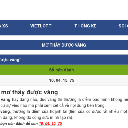
Ả XS
VIETLOTT
THỐNG KÊ
SOI
MƠ THẤY ĐƯỢC VÀNG
"được vàng"
Số nên đánh
10, 04, 15, 75
c mơ thấy được vàng
 vàng
hay đang nấu, đúc vàng thì thường là điềm báo mình không nê
t cứ sự việc nào mà phải xem xét cả về nội dung bên trong.
 vàng
, thường là điềm của hoạnh tài (tiền của có được rất nhiều một
h đáng, không do công sức mình tạo ra).
 bạn nên đánh đề con
10, 04, 15, 75