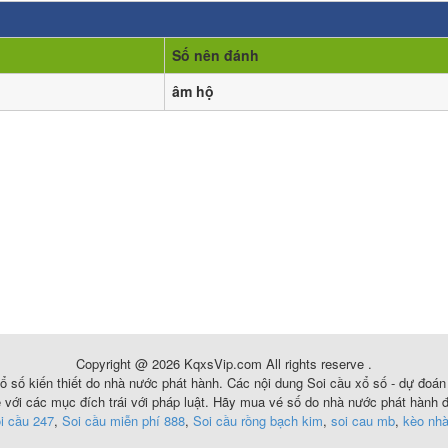
Số nên đánh
âm hộ
Copyright @ 2026 KqxsVip.com All rights reserve .
 xổ số kiến thiết do nhà nước phát hành. Các nội dung Soi cầu xổ số - dự đoá
e với các mục đích trái với pháp luật. Hãy mua vé số do nhà nước phát hành 
i cầu 247
,
Soi cầu miễn phí 888
,
Soi cầu rồng bạch kim
,
soi cau mb
,
kèo nhà