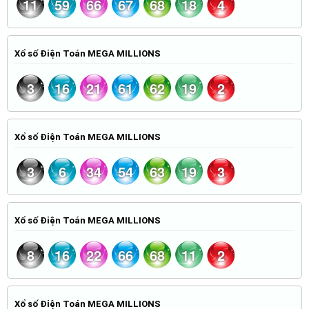
11
59
66
67
68
18
4
Xổ số Điện Toán MEGA MILLIONS
3
16
21
61
62
19
2
Xổ số Điện Toán MEGA MILLIONS
3
6
34
54
63
19
3
Xổ số Điện Toán MEGA MILLIONS
8
16
22
66
68
11
2
Xổ số Điện Toán MEGA MILLIONS