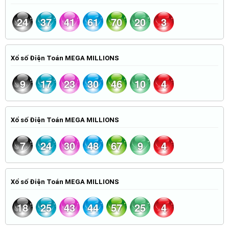
24
37
41
61
70
20
3
Xổ số Điện Toán MEGA MILLIONS
9
17
23
30
46
10
4
Xổ số Điện Toán MEGA MILLIONS
7
24
30
48
67
9
4
Xổ số Điện Toán MEGA MILLIONS
18
25
43
44
57
25
4