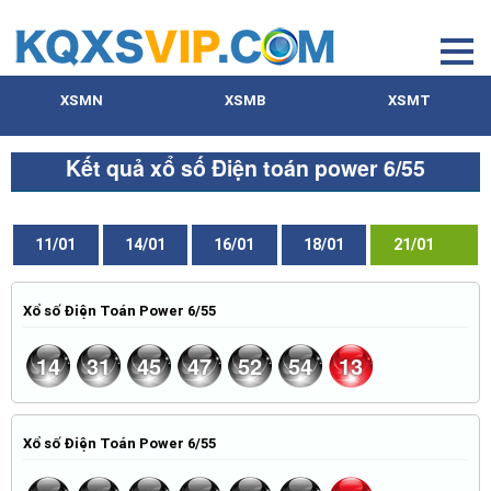
XSMN
XSMB
XSMT
Kết quả xổ số Điện toán power 6/55
11/01
14/01
16/01
18/01
21/01
Xổ số Điện Toán Power 6/55
14
31
45
47
52
54
13
Xổ số Điện Toán Power 6/55