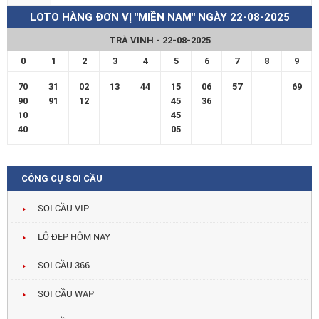
LOTO HÀNG ĐƠN VỊ "MIỀN NAM" NGÀY 22-08-2025
TRÀ VINH - 22-08-2025
0
1
2
3
4
5
6
7
8
9
70
31
02
13
44
15
06
57
69
90
91
12
45
36
10
45
40
05
CÔNG CỤ SOI CẦU
SOI CẦU VIP
LÔ ĐẸP HÔM NAY
SOI CẦU 366
SOI CẦU WAP