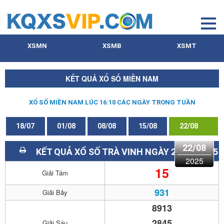
XSMN
XSMB
XSMT
KẾT QUẢ XỔ SỐ MIỀN NAM
XỔ SỐ MIỀN NAM LÚC 16:10 CÁC NGÀY TRONG TUẦN
18/07
01/08
08/08
15/08
22/08
22/08
KẾT QUẢ XỔ SỐ TRÀ VINH NGÀY 22-08-2025
2025
15
Giải Tám
931
Giải Bảy
8913
2845
Giải Sáu