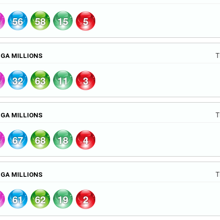
5
56
58
15
5
T
EGA MILLIONS
8
32
63
11
3
T
EGA MILLIONS
6
67
68
18
4
T
EGA MILLIONS
1
61
62
19
2