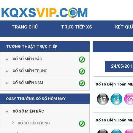
TRANG CHỦ
TRỰC TIẾP XS
KẾT QU
TƯỜNG THUẬT TRỰC TIẾP
XỔ SỐ MIỀN BẮC
24/05
/201
XỔ SỐ MIỀN TRUNG
XỔ SỐ MIỀN NAM
Xổ số Điện Toán M
17
19
2
QUAY THƯỞNG XỔ SỐ HÔM NAY
XỔ SỐ MIỀN BẮC
Xổ số Điện Toán M
XỔ SỐ HẢI PHÒNG