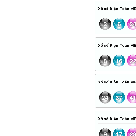
Xổ số Điện Toán M
3
6
3
Xổ số Điện Toán M
8
16
2
Xổ số Điện Toán M
24
37
4
Xổ số Điện Toán M
9
17
2