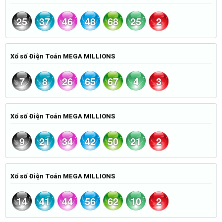
25
37
46
48
68
25
2
Xổ số Điện Toán MEGA MILLIONS
7
8
26
65
67
4
3
Xổ số Điện Toán MEGA MILLIONS
9
21
34
42
50
21
2
Xổ số Điện Toán MEGA MILLIONS
14
41
44
56
62
10
2