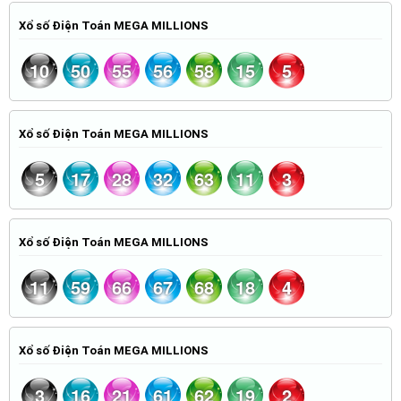
Xổ số Điện Toán MEGA MILLIONS
10
50
55
56
58
15
5
Xổ số Điện Toán MEGA MILLIONS
5
17
28
32
63
11
3
Xổ số Điện Toán MEGA MILLIONS
11
59
66
67
68
18
4
Xổ số Điện Toán MEGA MILLIONS
3
16
21
61
62
19
2